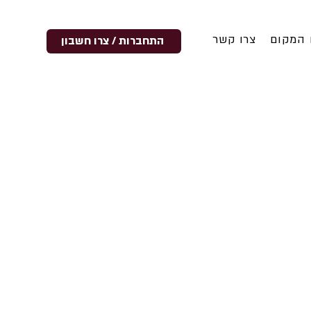
 המקום
צרו קשר
התחברות / צרו חשבון
אומר?