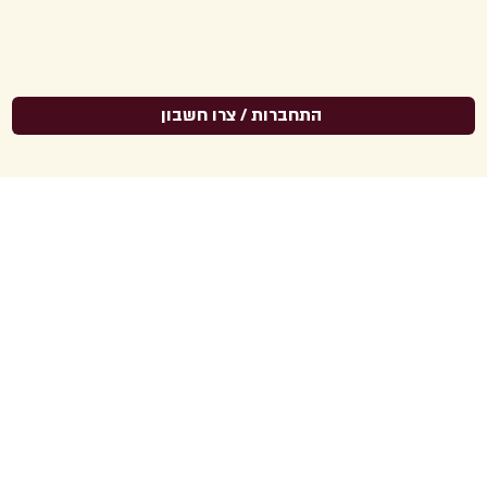
התחברות / צרו חשבון
סמינרים
בהשתתפות
ד"ר דנה