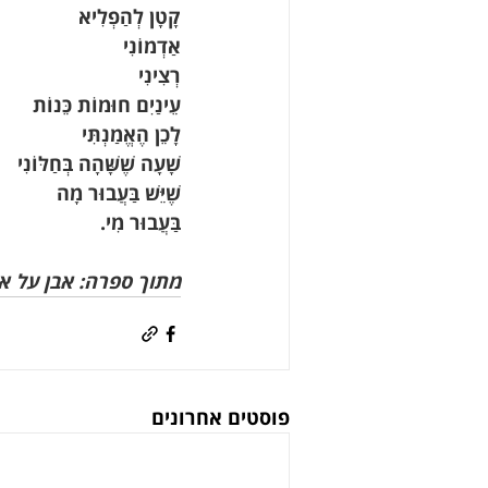
קָטָן לְהַפְלִיא
אַדְמוֹנִי
רְצִינִי
עֵינַיִם חוּמוֹת כֵּנוֹת
לָכֵן הֶאֱמַנְתִּי
שָׁעָה שֶׁשָּׁהָה בְּחַלּוֹנִי
שֶׁיֵּשׁ בַּעֲבוּר מָה
בַּעֲבוּר מִי.
מתוך ספרה: אבן על אבן,
פוסטים אחרונים