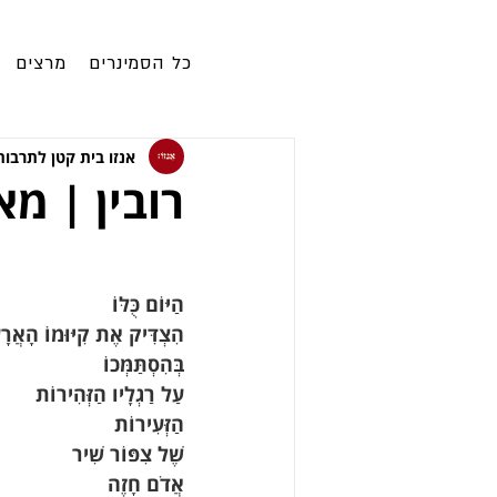
כל הסמינרים
מרצים
אנזו בית קטן לתרבות
רובין | מא
הַיּוֹם כֻּלּוֹ
הִצְדִּיק אֶת קִיּוּמוֹ הָאֲרָע
בְּהִסְתַּמְּכוֹ
עַל רַגְלָיו הַזְּהִירוֹת
הַזְּעִירוֹת
שֶׁל צִפּוֹר שִׁיר
אֲדֹם חָזֶה