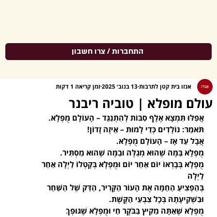
התחברות / צרו חשבון
אנזו בית קטן לתרבות
13 בנוב׳ 2025
זמן קריאה 1 דקות
עולם מופלא | טוביה ריבנר
אֲפִלּוּ תִּמְצָא אֶלֶף סִבּוֹת לְהִתְנַגֵּד – הָעוֹלָם מֻפְלָא.
תֹּאמַר: נוֹלָדִים כְּדֵי לָמוּת – אֵיזֶה זָדוֹן!
אֲבָל עַד אָז – הָעוֹלָם מֻפְלָא.
מֻפְלָא בַּמֶּה שֶׁהוּא מְגַלֶּה וּבַמֶּה שֶׁהוּא מַסְתִּיר.
מֻפְלָא בְּבָרְאוֹ יוֹם אַחַר יוֹם וּמֻפְלָא בְּקָטְלוֹ לַיְלָה אַחַר 
לַיְלָה
בְּהַפְצִיעַ הַחַמָּה אֶת הָעוֹר הַקָּרִיר, הַדַּק שֶׁל הַשַּׁחַר
וּבִשְׁקִיעָתָהּ בְּכָל צִבְעֵי הַקֶּשֶׁת.
מֻפְלָא שֶׁאַתָּה מֵקִיץ בַּבֹּקֶר חַי וּמֻפְלָא שֶׁגּוּפְךָ