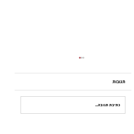
המפץ הגדול | שלומי חתוכה
חַיֵּינוּ מַפָּץ גָּדוֹל. אֲנַחְנוּ מִתְרַחֲקִים זֶה מִזֶּה,
הַמִּרְוָחִים בֵּינֵינוּ הוֹלְכִים וּגְדֵלִים. אִי אֶפְשָׁר לַעֲצֹר
תגובות
אֶת הַתְּנוּפָה, אֶת הַהִתְפַּשְּׁטוּת: מִי שֶׁנּוֹלָדִים נִדְחָקִי
כתיבת תגובה...