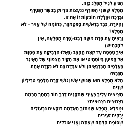
הִגִּיעַ לְגִיל מֻפְלָג כָּזֶה.
מֻפְלָא שֶׁשִּׁנֵּי הַטּוֹרֵף נִנְעָצוֹת בְּדִיּוּק בִּבְשַׂר הַנִּטְרָף
וּבְרָכָה וּקְלָלָה חוֹבְקוֹת זוֹ אֶת זוֹ.
וְהַיּוֹרֶה, כְּבָר בְּרֵאשִׁית סֶפְּטֶמְבֶּר, כְּחוֹמָה שֶׁל אֲוִיר – לֹא 
מֻפְלָא?
וְרָאִיתָ אֶת פָּרַת משֶׁה רַבֵּנוּ (פָּרָה מֻפְלָאָה, אֵין 
לְהַכְחִישׁ)
אֵיךְ טִפְּסָה עַד קְצֵה הֶחָצָב (כְּאִלּוּ הִדְבִּיקָה אֶת פִּסְגַּת
אֶל קַפִּיטָן בְּיוֹסֶמִיטִי אוֹ אֶת הַקִּיר הַצְּפוֹנִי שֶׁל הָאַיְגֶר
בָּאַלְפִּים הַבֶּרְנָאִים) וְלֹא אִבְּדָה גַּם לֹא נְקֻדָּה אַחַת 
מִגַּבָּהּ?
הֲלֹא מֻפְלָא הוּא שֶׁגּוּשֵׁי אֵשׁ וְגוּשֵׁי קֶרַח מִלִּפְנֵי טְרִילְיוֹן 
שָׁנִים
מְצִיצִים עָלֶיךָ כְּעֵינֵי שַׂחְקָנִים דֶּרֶךְ חוֹר בְּמָסַךְ הַבָּמָה
נִצְנוּצִים נִצְנוּצִים?
וּמֻפְלָא, מֻפְלָא שֶׁמִּתּוֹךְ הָאֲדָמָה בּוֹקְעִים גִּבְעוֹלִים 
יְרֻקִּים זְעִירִים
שֶׁסּוֹפָם הַלֶּחֶם שֶׁאַתָּה וַאֲנִי אוֹכְלִים