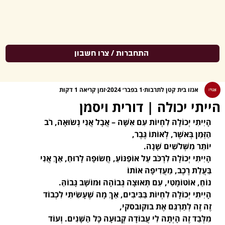
התחברות / צרו חשבון
אנזו בית קטן לתרבות
1 בפבר׳ 2024
זמן קריאה 1 דקות
הייתי יכולה | דורית ויסמן
הָיִיתִי יְכוֹלָה לִחְיוֹת עִם אִשָּׁה – אֲבָל אֲנִי נְשׂוּאָה, רֹב 
הַזְּמַן בְּאשֶׁר, לְאוֹתוֹ גֶּבֶר,
יוֹתֵר מִשְּׁלֹשִׁים שָׁנָה.
הָיִיתִי יְכוֹלָה לִרְכֹּב עַל אוֹפַנּוֹעַ, חֲשׂוּפָה לָרוּחַ, אַךְ אֲנִי 
בַּעֲלַת רֶכֶב, מַעֲדִיפָה אוֹתוֹ 
נוֹחַ, אוֹטוֹמָטִי, עִם תְּאוּצָה גְּבוֹהָה וּמוֹשָׁב גָּבוֹהַּ.
הָיִיתִי יְכוֹלָה לִחְיוֹת בַּבִּיבִים, אַךְ מָה שֶׁעָשִׂיתִי לִכְבוֹד 
זֶה זֶה לְתַרְגֵּם אֶת בוקובסקי, 
מִלְּבַד זֶה הָיְתָה לִי עֲבוֹדָה קְבוּעָה כָּל הַשָּׁנִים. וְעוֹד 