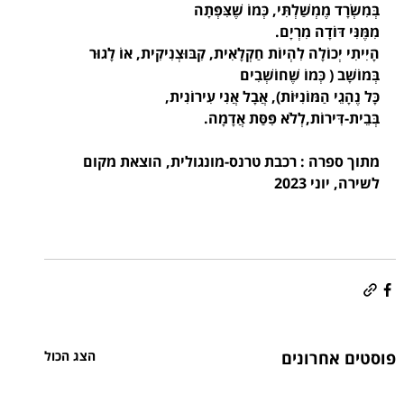
בְּמִשְׂרָד מֶמְשַׁלְתִּי, כְּמוֹ שֶׁצִּפְּתָה 
מִמֶּנִּי דּוֹדָה מִרְיָם.
הָיִיתִי יְכוֹלָה לִהְיוֹת חַקְלָאִית, קִבּוּצְנִיקִית, אוֹ לָגוּר 
בְּמוֹשָׁב ( כְּמוֹ שֶׁחוֹשְׁבִים
כָּל נֶהָגֵי הַמּוֹנִיּוֹת), אֲבָל אֲנִי עִירוֹנִית, 
בְּבֵית-דִּירוֹת,לְלֹא פִּסַּת אֲדָמָה.
מתוך ספרה : רכבת טרנס-מונגולית, הוצאת מקום 
לשירה, יוני 2023
פוסטים אחרונים
הצג הכול