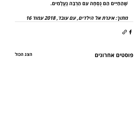
שֶׁהַחַיִּים הֵם נֻסְחָה עִם הַרְבֵּה נֶעֱלָמִים.
מתוך: איגרת אל הילדים, עם עובד, 2018 עמוד 16
פוסטים אחרונים
הצג הכול