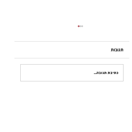
בְּקַרְקָעִית כָּל | אילה אלבאז
* בְּקַרְקָעִית כָּל סַל כְּבִיסָה טְמוּנָה אִמָּא טוֹבָה דַּיָּהּ
מתוך: אילה אלבאז, חורים של משמעות פרדס
תגובות
הוצאה לאור, 2025
כתיבת תגובה...