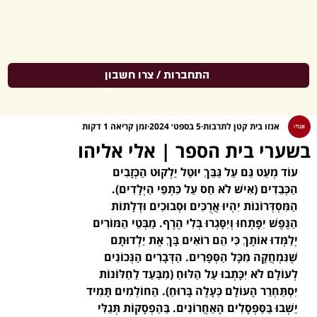
התחברות / צרו חשבון
אנזו בית קטן לתרבות
5 בספט׳ 2024
זמן קריאה 1 דקות
בשערי בית הספר | אלי אליהו
עוֹד מְעַט גַּם עַל גַּבֵּךְ יוּטַל יַלְקוּט הַכְּזָבִים
הַכְּבֵדִים (אִישׁ לֹא חַס עַל כִּתְפֵי הַיְּלָדִים).
הַמִּסְדְּרוֹנוֹת יִהְיוּ אֲרֻכִּים וּסְבוּכִים וּדְלָתוֹת
הַנֶּפֶשׁ יִפָּתְחוּ וְיִסָּגְרוּ בְּלִי הֶרֶף. מַבְּטֵי הַמּוֹרִים
יְלַמְּדוּ אוֹתָךְ כִּי הֵם רוֹאִים בָּךְ אֶת יַלְדוּתָם
שֶׁנִּמְחֲקָה מִכָּל הַסְּפָרִים. הַדְּבָרִים הַנְּכוֹנִים
לְעוֹלָם לֹא יִכָּתְבוּ עַל הַלּוּחַ (מִבַּעַד לַחַלּוֹנוֹת
יִסְתַּחְרֵר הָעוֹלָם כְּעָלֶה בָּרוּחַ). הַחוֹלְמִים תָּמִיד
יֵשְׁבוּ בַּסַּפְסָלִים הָאַחֲרוֹנִים. בַּהַפְסָקוֹת תְּגַלִּי